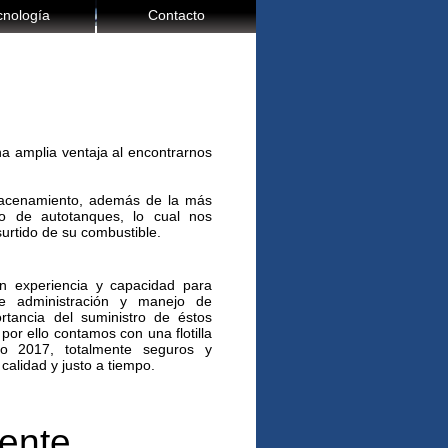
cnología
Contacto
na amplia ventaja al encontrarnos
acenamiento, además de la más
do de autotanques, lo cual nos
urtido de su combustible.
 experiencia y capacidad para
de administración y manejo de
tancia del suministro de éstos
or ello contamos con una flotilla
o 2017, totalmente seguros y
calidad y justo a tiempo.
ente